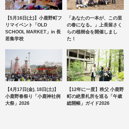
【5月16日(土)】小鹿野町フ
「あなたの一本が、この里
リマイベント「OLD
の春になる。」上長留さく
SCHOOL MARKET」in 長
らの植樹会を開催しまし
若集学校
た！
【4月17日(金), 18日(土)】
【12年に一度】秩父 小鹿野
小鹿野春祭り「小鹿神社例
町の絶景札所を巡る「午歳
大祭」2026
総開帳」ガイド2026